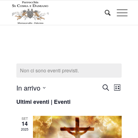
Non ci sono eventi previsti.
Eventi
Evento
In arrivo
Cerca
Lista
Viste
Ricerca
Seleziona
Naviga
Ultimi eventi | Eventi
e
la
data.
viste
SET
Navigazi
14
2025